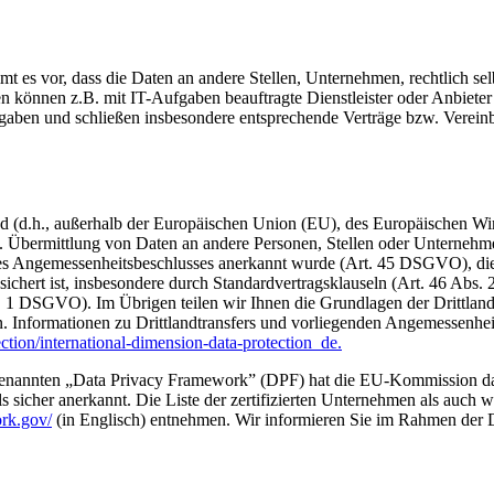
 vor, dass die Daten an andere Stellen, Unternehmen, rechtlich selbs
 können z.B. mit IT-Aufgaben beauftragte Dienstleister oder Anbieter 
orgaben und schließen insbesondere entsprechende Verträge bzw. Verei
land (d.h., außerhalb der Europäischen Union (EU), des Europäischen W
Übermittlung von Daten an andere Personen, Stellen oder Unternehmen s
nes Angemessenheitsbeschlusses anerkannt wurde (Art. 45 DSGVO), dien
chert ist, insbesondere durch Standardvertragsklauseln (Art. 46 Abs. 
bs. 1 DSGVO). Im Übrigen teilen wir Ihnen die Grundlagen der Drittland
n. Informationen zu Drittlandtransfers und vorliegenden Angemessen
ection/international-dimension-data-protection_de.
nannten „Data Privacy Framework” (DPF) hat die EU-Kommission das
icher anerkannt. Die Liste der zertifizierten Unternehmen als auch 
rk.gov/
(in Englisch) entnehmen. Wir informieren Sie im Rahmen der D