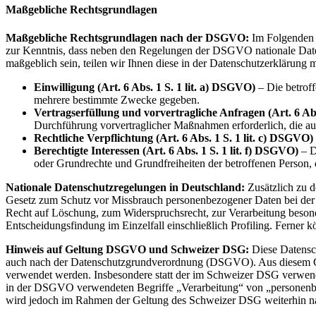
Maßgebliche Rechtsgrundlagen
Maßgebliche Rechtsgrundlagen nach der DSGVO:
Im Folgenden 
zur Kenntnis, dass neben den Regelungen der DSGVO nationale Datens
maßgeblich sein, teilen wir Ihnen diese in der Datenschutzerklärung m
Einwilligung (Art. 6 Abs. 1 S. 1 lit. a) DSGVO)
– Die betroff
mehrere bestimmte Zwecke gegeben.
Vertragserfüllung und vorvertragliche Anfragen (Art. 6 Abs
Durchführung vorvertraglicher Maßnahmen erforderlich, die auf
Rechtliche Verpflichtung (Art. 6 Abs. 1 S. 1 lit. c) DSGVO)
Berechtigte Interessen (Art. 6 Abs. 1 S. 1 lit. f) DSGVO)
– D
oder Grundrechte und Grundfreiheiten der betroffenen Person,
Nationale Datenschutzregelungen in Deutschland:
Zusätzlich zu 
Gesetz zum Schutz vor Missbrauch personenbezogener Daten bei der
Recht auf Löschung, zum Widerspruchsrecht, zur Verarbeitung beson
Entscheidungsfindung im Einzelfall einschließlich Profiling. Ferne
Hinweis auf Geltung DSGVO und Schweizer DSG:
Diese Datensc
auch nach der Datenschutzgrundverordnung (DSGVO). Aus diesem Gru
verwendet werden. Insbesondere statt der im Schweizer DSG verwend
in der DSGVO verwendeten Begriffe „Verarbeitung“ von „personenbez
wird jedoch im Rahmen der Geltung des Schweizer DSG weiterhin 