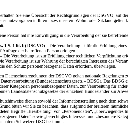
erhalten Sie eine Übersicht der Rechtsgrundlagen der DSGVO, auf der
chutzvorgaben in Ihrem bzw. unserem Wohn- oder Sitzland gelten könn
it.
ene Person hat ihre Einwilligung in die Verarbeitung der sie betreffe
. 1 S. 1 lit. b) DSGVO)
– Die Verarbeitung ist für die Erfüllung eines 
 Anfrage der betroffenen Person erfolgen.
– Die Verarbeitung ist zur Erfüllung einer rechtlichen Verpflichtung erfo
ie Verarbeitung ist zur Wahrung der berechtigten Interessen des Verantwo
 die den Schutz personenbezogener Daten erfordern, überwiegen.
den Datenschutzregelungen der DSGVO gelten nationale Regelungen zu
 Datenverarbeitung (Bundesdatenschutzgesetz – BDSG). Das BDSG ent
derer Kategorien personenbezogener Daten, zur Verarbeitung für ander
r können Landesdatenschutzgesetze der einzelnen Bundesländer zur Anw
hutzhinweise dienen sowohl der Informationserteilung nach dem schw
nd bitten wir Sie zu beachten, dass aufgrund der breiteren räumlic
eten Begriffe „Bearbeitung“ von „Personendaten“, „überwiegendes In
ogenen Daten“ sowie „berechtigtes Interesse“ und „besondere Katego
nach dem Schweizer DSG bestimmt.