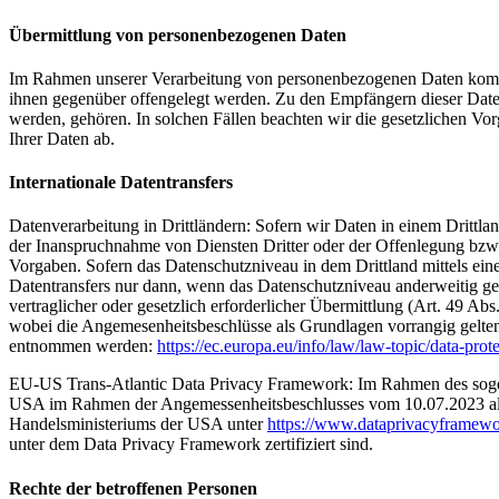
Übermittlung von personenbezogenen Daten
Im Rahmen unserer Verarbeitung von personenbezogenen Daten kommt es
ihnen gegenüber offengelegt werden. Zu den Empfängern dieser Daten
werden, gehören. In solchen Fällen beachten wir die gesetzlichen V
Ihrer Daten ab.
Internationale Datentransfers
Datenverarbeitung in Drittländern: Sofern wir Daten in einem Dritt
der Inanspruchnahme von Diensten Dritter oder der Offenlegung bzw. 
Vorgaben. Sofern das Datenschutzniveau in dem Drittland mittels ei
Datentransfers nur dann, wenn das Datenschutzniveau anderweitig gesi
vertraglicher oder gesetzlich erforderlicher Übermittlung (Art. 49 A
wobei die Angemesenheitsbeschlüsse als Grundlagen vorrangig gelte
entnommen werden:
https://ec.europa.eu/info/law/law-topic/data-prot
EU-US Trans-Atlantic Data Privacy Framework: Im Rahmen des soge
USA im Rahmen der Angemessenheitsbeschlusses vom 10.07.2023 als s
Handelsministeriums der USA unter
https://www.dataprivacyframewo
unter dem Data Privacy Framework zertifiziert sind.
Rechte der betroffenen Personen