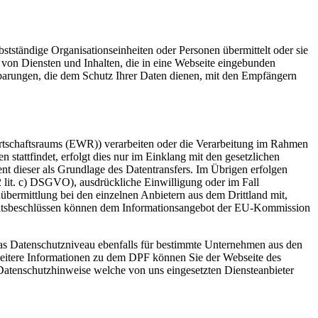
tständige Organisationseinheiten oder Personen übermittelt oder sie
von Diensten und Inhalten, die in eine Webseite eingebunden
nbarungen, die dem Schutz Ihrer Daten dienen, mit den Empfängern
irtschaftsraums (EWR)) verarbeiten oder die Verarbeitung im Rahmen
tattfindet, erfolgt dies nur im Einklang mit den gesetzlichen
t dieser als Grundlage des Datentransfers. Im Übrigen erfolgen
2 lit. c) DSGVO), ausdrückliche Einwilligung oder im Fall
übermittlung bei den einzelnen Anbietern aus dem Drittland mit,
heitsbeschlüssen können dem Informationsangebot der EU-Kommission
 Datenschutzniveau ebenfalls für bestimmte Unternehmen aus den
weitere Informationen zu dem DPF können Sie der Webseite des
atenschutzhinweise welche von uns eingesetzten Diensteanbieter