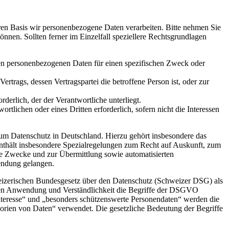
en Basis wir personenbezogene Daten verarbeiten. Bitte nehmen Sie
en. Sollten ferner im Einzelfall speziellere Rechtsgrundlagen
nden personenbezogenen Daten für einen spezifischen Zweck oder
Vertrags, dessen Vertragspartei die betroffene Person ist, oder zur
rderlich, der der Verantwortliche unterliegt.
rtlichen oder eines Dritten erforderlich, sofern nicht die Interessen
m Datenschutz in Deutschland. Hierzu gehört insbesondere das
hält insbesondere Spezialregelungen zum Recht auf Auskunft, zum
e Zwecke und zur Übermittlung sowie automatisierten
endung gelangen.
eizerischen Bundesgesetz über den Datenschutz (Schweizer DSG) als
hen Anwendung und Verständlichkeit die Begriffe der DSGVO
teresse“ und „besonders schützenswerte Personendaten“ werden die
rien von Daten“ verwendet. Die gesetzliche Bedeutung der Begriffe